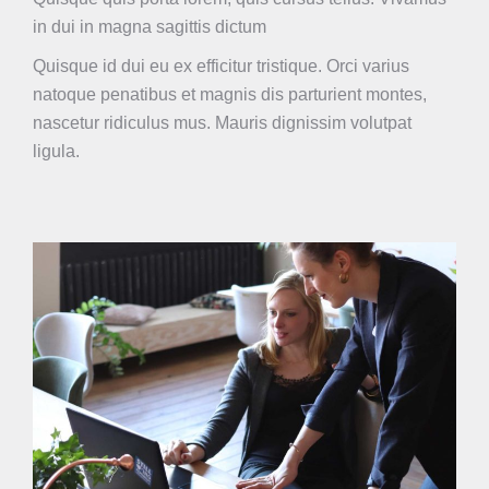
in dui in magna sagittis dictum
Quisque id dui eu ex efficitur tristique. Orci varius
natoque penatibus et magnis dis parturient montes,
nascetur ridiculus mus. Mauris dignissim volutpat
ligula.